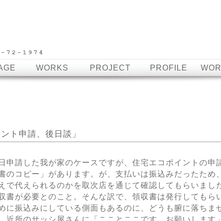
AGE
WORKS
PROJECT
PROFILE
WOR
ポイント申請、後日談」
日申請した我が家のケースですが、住宅エコポイントの申
書のコピー」があります。が、支払いは振込みだったため
えで代えられるのかを取次店を通じて確認してもらいまし
収書が必要とのこと。そんな訳で、領収書は発行してもら
めに振込みにしている側面もあるのに、どうも腑に落ちま
。近所のサッシ屋さんに「こことここです。お願いします