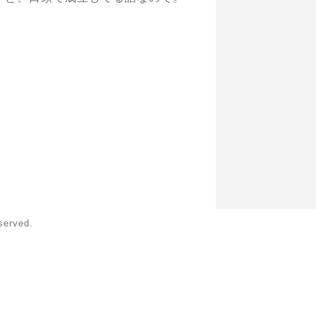
erved.