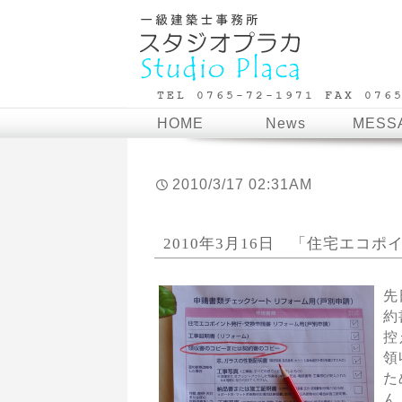
HOME
News
MESS
2010/3/17 02:31AM
2010年3月16日 「住宅エコ
先
約
控
領
た
ん