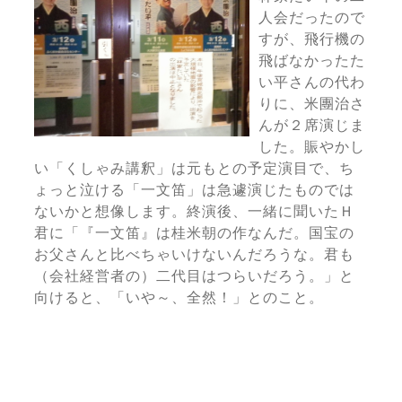
人会だったので
すが、飛行機の
飛ばなかったた
い平さんの代わ
りに、米團治さ
んが２席演じま
した。賑やかし
い「くしゃみ講釈」は元もとの予定演目で、ち
ょっと泣ける「一文笛」は急遽演じたものでは
ないかと想像します。終演後、一緒に聞いたＨ
君に「『一文笛』は桂米朝の作なんだ。国宝の
お父さんと比べちゃいけないんだろうな。君も
（会社経営者の）二代目はつらいだろう。」と
向けると、「いや～、全然！」とのこと。