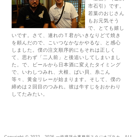
市石引）です。
若葉のおじさん
もお元気そう
で、とても嬉し
いです。さて、連れのＴ君がいきなりどて焼き
を頼んだので、こいつなかなかやるな、と感心
しました。僕の注文順序的にもそれは正しく
て、思わず「二人前」と後追いしてしまいまし
た。で、ビールから日本酒に変えたタイミング
で、いわしつみれ、大根、ばい貝、糸こん
等々、黄金リレーが始まります。そして、僕の
締めは２回目のつみれ。彼は牛すじをおかわり
してたみたい。