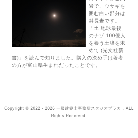
岩で、ウサギを
囲む白い部分は
斜長岩です。
「土 地球最後
のナゾ 100億人
を養う土壌を求
めて (光文社新
書)」を読んで知りました。購入の決め手は著者
の方が富山県生まれだったことです。
Copyright © 2022 - 2026 一級建築士事務所スタジオプラカ . ALL
Rights Reserved.