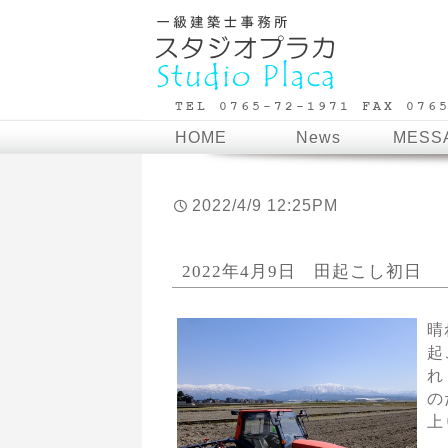
HOME
News
MESS
2022/4/9 12:25PM
2022年4月9日 田起こし初日
晴
起
れ
の
上