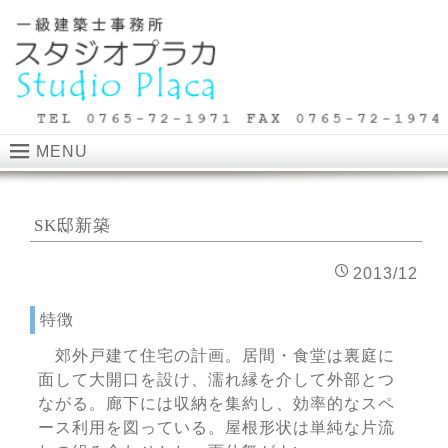
MENU
SK邸新築
2013/12
特徴
郊外戸建て住宅の計画。居間・食堂は裏庭に
面して大開口を設け、濡れ縁を介して外部とつ
ながる。廊下には収納を集約し、効率的なスペ
ース利用を図っている。屋根形状は単純な片流